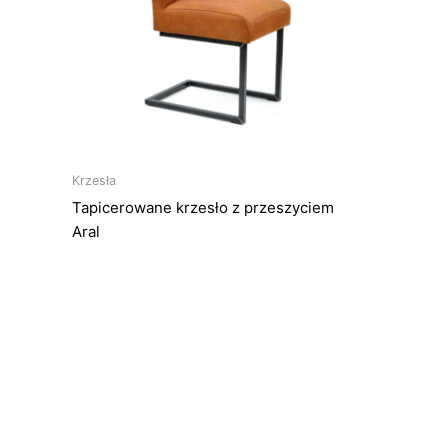
Opcje
można
wybrać
na
stronie
produktu
Krzesła
Tapicerowane krzesło z przeszyciem
Aral