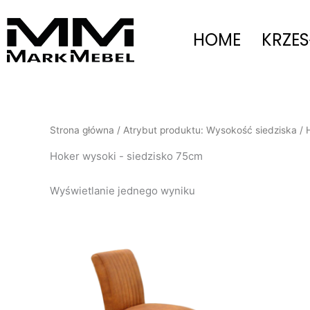
Przejdź
do
HOME
KRZES
treści
Strona główna
/ Atrybut produktu: Wysokość siedziska / 
Hoker wysoki - siedzisko 75cm
Wyświetlanie jednego wyniku
Ten
produkt
ma
wiele
wariantów.